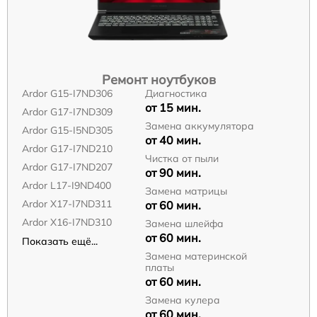
Ремонт ноутбуков
Ardor G15-I7ND306
Диагностика
от 15 мин.
Ardor G17-I7ND309
Замена аккумулятора
Ardor G15-I5ND305
от 40 мин.
Ardor G17-I7ND210
Чистка от пыли
Ardor G17-I7ND207
от 90 мин.
Ardor L17-I9ND400
Замена матрицы
Ardor X17-I7ND311
от 60 мин.
Ardor X16-I7ND310
Замена шлейфа
от 60 мин.
Показать ещё...
Замена материнской
платы
от 60 мин.
Замена кулера
от 60 мин.