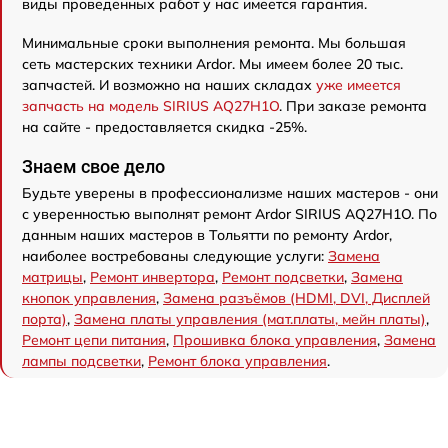
виды проведенных работ у нас имеется гарантия.
Минимальные сроки выполнения ремонта. Мы большая
сеть мастерских техники Ardor. Мы имеем более 20 тыс.
запчастей. И возможно на наших складах
уже имеется
запчасть на модель SIRIUS AQ27H1O
. При заказе ремонта
на сайте - предоставляется скидка -25%.
Знаем свое дело
Будьте уверены в профессионализме наших мастеров - они
с уверенностью выполнят ремонт Ardor SIRIUS AQ27H1O. По
данным наших мастеров в Тольятти по ремонту Ardor,
наиболее востребованы следующие услуги:
Замена
матрицы
,
Ремонт инвертора
,
Ремонт подсветки
,
Замена
кнопок управления
,
Замена разъёмов (HDMI, DVI, Дисплей
порта)
,
Замена платы управления (мат.платы, мейн платы)
,
Ремонт цепи питания
,
Прошивка блока управления
,
Замена
лампы подсветки
,
Ремонт блока управления
.