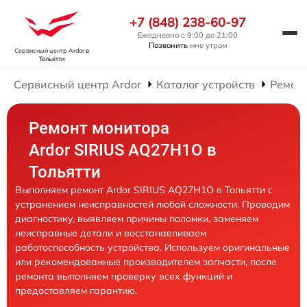
+7 (848) 238-60-97
Ежедневно с 9:00 до 21:00
Позвонить
мне утром
Сервисный центр Ardor
в
Тольятти
Сервисный центр Ardor
Каталог устройств
Ремон
Ремонт монитора
Ardor SIRIUS AQ27H1O в
Тольятти
Выполняем ремонт Ardor SIRIUS AQ27H1O в Тольятти с
устранением неисправностей любой сложности. Проводим
диагностику, выявляем причины поломки, заменяем
неисправные детали и восстанавливаем
работоспособность устройства. Используем оригинальные
или рекомендованные производителем запчасти, после
ремонта выполняем проверку всех функций и
предоставляем гарантию.