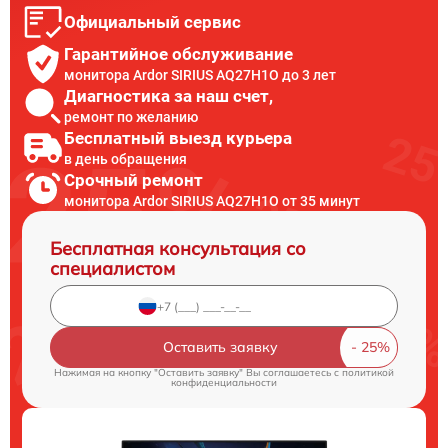
Официальный сервис
Гарантийное обслуживание
монитора Ardor SIRIUS AQ27H1O до 3 лет
Диагностика за наш счет,
ремонт по желанию
Бесплатный выезд курьера
в день обращения
Срочный ремонт
монитора Ardor SIRIUS AQ27H1O от 35 минут
Бесплатная консультация со
специалистом
Оставить заявку
Нажимая на кнопку "Оставить заявку" Вы соглашаетесь c
политикой
конфиденциальности