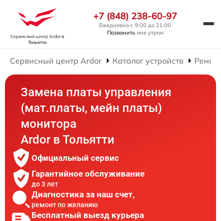
+7 (848) 238-60-97
Ежедневно с 9:00 до 21:00
Позвонить
мне утром
Сервисный центр Ardor
в
Тольятти
Сервисный центр Ardor
Каталог устройств
Ремон
Замена платы управления
(мат.платы, мейн платы)
монитора
Ardor в Тольятти
Официальный сервис
Гарантийное обслуживание
до 3 лет
Диагностика за наш счет,
ремонт по желанию
Бесплатный выезд курьера