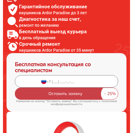
Гарантийное обслуживание
наушников Ardor Paradise до 3 лет
Диагностика за наш счет,
ремонт по желанию
Бесплатный выезд курьера
в день обращения
Срочный ремонт
наушников Ardor Paradise от 35 минут
Бесплатная консультация со
специалистом
Оставить заявку
Нажимая на кнопку "Оставить заявку" Вы соглашаетесь c
политикой
конфиденциальности