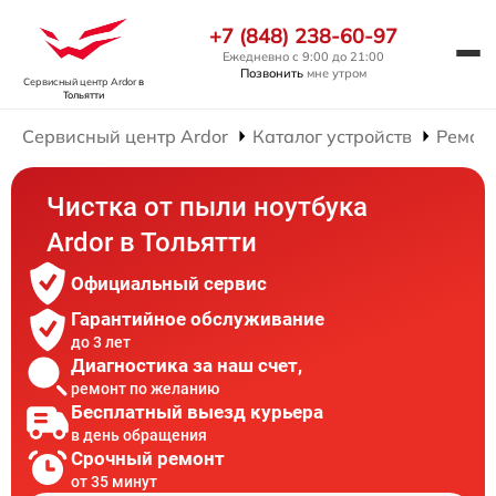
+7 (848) 238-60-97
Ежедневно с 9:00 до 21:00
Позвонить
мне утром
Сервисный центр Ardor
в
Тольятти
Сервисный центр Ardor
Каталог устройств
Ремонт
Чистка от пыли ноутбука
Ardor в Тольятти
Официальный сервис
Гарантийное обслуживание
до 3 лет
Диагностика за наш счет,
ремонт по желанию
Бесплатный выезд курьера
в день обращения
Срочный ремонт
от 35 минут