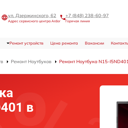
ул. Дзержинского, 62
+7 (848) 238-60-97
Адрес сервисного центра Ardor
Горячая линия
Ремонт устройств
Цена ремонта
Вакансии
Контакт
тв
Ремонт Ноутбуков
Ремонт Ноутбука N15-I5ND40
ка
D401 в