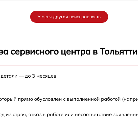
от 50 мин
У меня другая неисправность
от 60 мин
от 60 мин
а сервисного центра в Тольятти
от 120 мин
 детали — до 3 месяцев.
от 60 мин
от 60 мин
который прямо обусловлен с выполненной работой (напри
от 60 мин
из строя, отказ в работе или несоответствие заявлен
от 60 мин