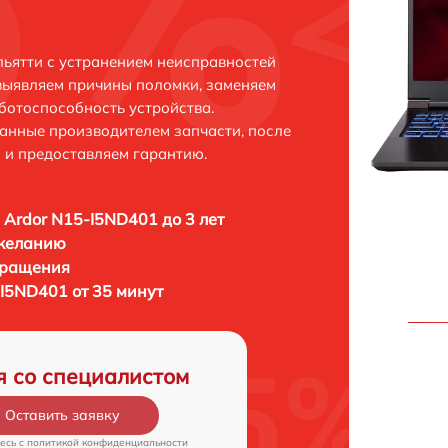
льятти с устранением неисправностей
выявляем причины поломки, заменяем
ботоспособность устройства.
анные производителем запчасти, после
 и предоставляем гарантию.
 Ardor N15-I5ND401 до 3 лет
 желанию
бращения
-I5ND401 от 35 минут
я со специалистом
Оставить заявку
есь c
политикой конфиденциальности