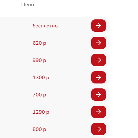
Цена
бесплатно
620 р
990 р
1300 р
700 р
1290 р
800 р