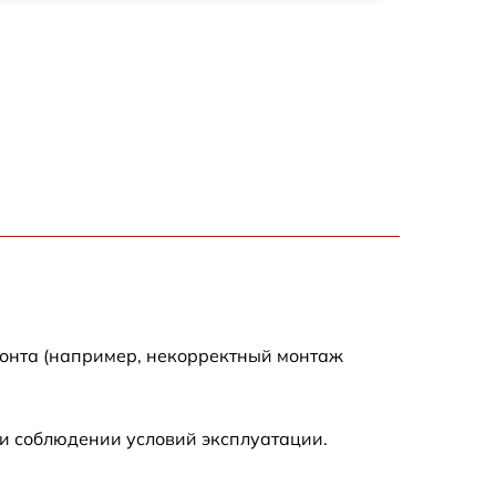
150 р
1000 р
450 р
350 р
700 р
монта (например, некорректный монтаж
и соблюдении условий эксплуатации.