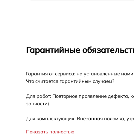
Замена оперативной памяти Ardor H289
Замена кулера Ardor H289
Замена HDD (замена жёсткого диска) Ardor
H289
Гарантийные обязательств
Замена блока питания Ardor H289
Гарантия от сервиса: на установленные нами
Замена звуковой платы Ardor H289
Что считается гарантийным случаем?
Для работ: Повторное проявление дефекта, 
запчасти).
Для комплектующих: Внезапная поломка, утр
Показать полностью