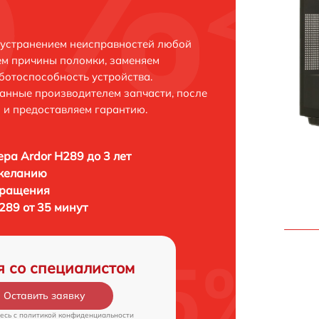
с устранением неисправностей любой
ем причины поломки, заменяем
ботоспособность устройства.
анные производителем запчасти, после
 и предоставляем гарантию.
ра Ardor H289 до 3 лет
 желанию
бращения
289 от 35 минут
я со специалистом
Оставить заявку
есь c
политикой конфиденциальности