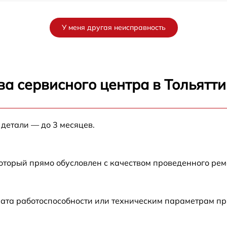
от 60 мин
У меня другая неисправность
от 60 мин
от 60 мин
а сервисного центра в Тольятти
от 60 мин
 детали — до 3 месяцев.
от 60 мин
который прямо обусловлен с качеством проведенного ре
ата работоспособности или техническим параметрам пр