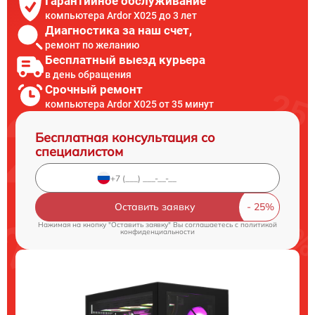
Гарантийное обслуживание
компьютера Ardor X025 до 3 лет
Диагностика за наш счет,
ремонт по желанию
Бесплатный выезд курьера
в день обращения
Срочный ремонт
компьютера Ardor X025 от 35 минут
Бесплатная консультация со
специалистом
Оставить заявку
Нажимая на кнопку "Оставить заявку" Вы соглашаетесь c
политикой
конфиденциальности