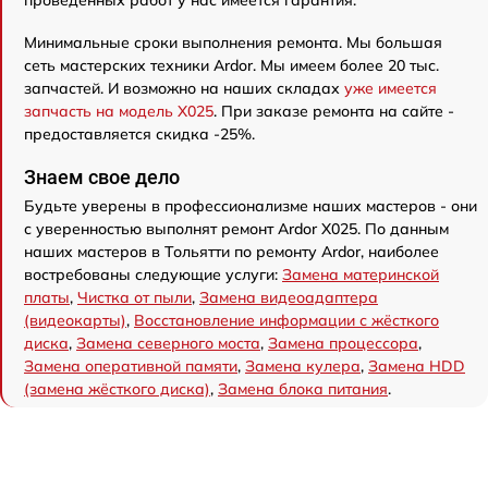
проведенных работ у нас имеется гарантия.
Минимальные сроки выполнения ремонта. Мы большая
сеть мастерских техники Ardor. Мы имеем более 20 тыс.
запчастей. И возможно на наших складах
уже имеется
запчасть на модель X025
. При заказе ремонта на сайте -
предоставляется скидка -25%.
Знаем свое дело
Будьте уверены в профессионализме наших мастеров - они
с уверенностью выполнят ремонт Ardor X025. По данным
наших мастеров в Тольятти по ремонту Ardor, наиболее
востребованы следующие услуги:
Замена материнской
платы
,
Чистка от пыли
,
Замена видеоадаптера
(видеокарты)
,
Восстановление информации с жёсткого
диска
,
Замена северного моста
,
Замена процессора
,
Замена оперативной памяти
,
Замена кулера
,
Замена HDD
(замена жёсткого диска)
,
Замена блока питания
.