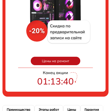
Скидка по
-20%
предварительной
записи на сайте
Цены на ремонт
Конец акции
01:13:40
Преимущества
Этапы работ
Цены
Гарантия
М