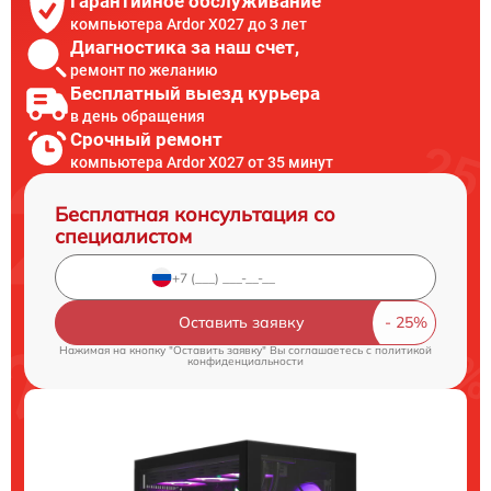
Гарантийное обслуживание
компьютера Ardor X027 до 3 лет
Диагностика за наш счет,
ремонт по желанию
Бесплатный выезд курьера
в день обращения
Срочный ремонт
компьютера Ardor X027 от 35 минут
Бесплатная консультация со
специалистом
Оставить заявку
Нажимая на кнопку "Оставить заявку" Вы соглашаетесь c
политикой
конфиденциальности