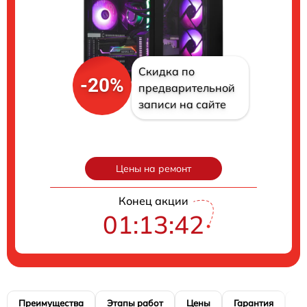
Скидка по
-20%
предварительной
записи на сайте
Цены на ремонт
Конец акции
01:13:41
Преимущества
Этапы работ
Цены
Гарантия
М