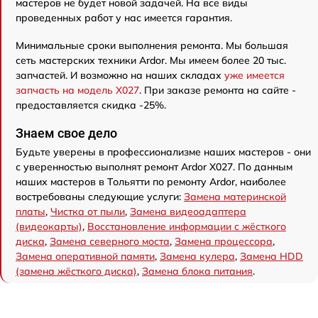
мастеров не будет новой задачей. На все виды
проведенных работ у нас имеется гарантия.
Минимальные сроки выполнения ремонта. Мы большая
сеть мастерских техники Ardor. Мы имеем более 20 тыс.
запчастей. И возможно на наших складах
уже имеется
запчасть на модель X027
. При заказе ремонта на сайте -
предоставляется скидка -25%.
Знаем свое дело
Будьте уверены в профессионализме наших мастеров - они
с уверенностью выполнят ремонт Ardor X027. По данным
наших мастеров в Тольятти по ремонту Ardor, наиболее
востребованы следующие услуги:
Замена материнской
платы
,
Чистка от пыли
,
Замена видеоадаптера
(видеокарты)
,
Восстановление информации с жёсткого
диска
,
Замена северного моста
,
Замена процессора
,
Замена оперативной памяти
,
Замена кулера
,
Замена HDD
(замена жёсткого диска)
,
Замена блока питания
.