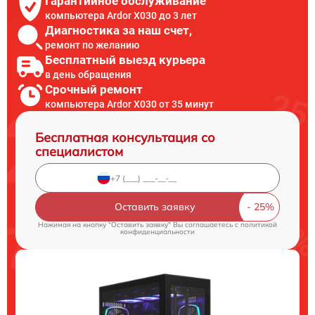
Гарантийное обслуживание
компьютера Ardor X030 до 3 лет
Диагностика за наш счет,
ремонт по желанию
Бесплатный выезд курьера
в день обращения
Срочный ремонт
компьютера Ardor X030 от 35 минут
Бесплатная консультация со
специалистом
Оставить заявку
Нажимая на кнопку "Оставить заявку" Вы соглашаетесь c
политикой
конфиденциальности