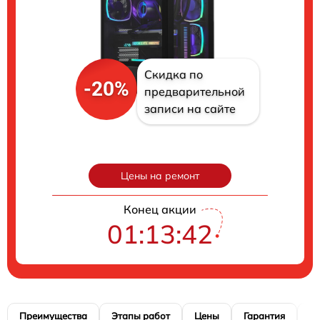
Скидка по
-20%
предварительной
записи на сайте
Цены на ремонт
Конец акции
01:13:41
Преимущества
Этапы работ
Цены
Гарантия
М