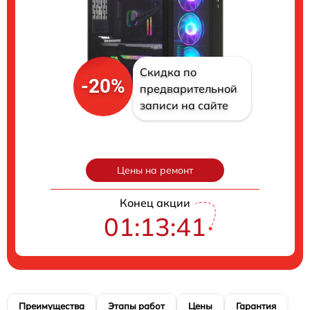
Скидка по
-20%
предварительной
записи на сайте
Цены на ремонт
Конец акции
01:13:40
Преимущества
Этапы работ
Цены
Гарантия
М