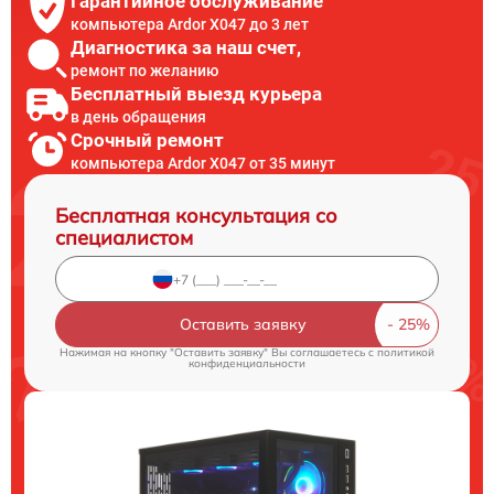
Гарантийное обслуживание
компьютера Ardor X047 до 3 лет
Диагностика за наш счет,
ремонт по желанию
Бесплатный выезд курьера
в день обращения
Срочный ремонт
компьютера Ardor X047 от 35 минут
Бесплатная консультация со
специалистом
Оставить заявку
Нажимая на кнопку "Оставить заявку" Вы соглашаетесь c
политикой
конфиденциальности